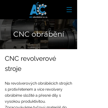
CNC obrábění
CNC revolverové
stroje
Na revolverových obráběcích strojích
s protivřetenem a více revolvery
obrábíme složité a přesné díly s
vysokou produktivitou.
Zpracováváme tyčový materiál do