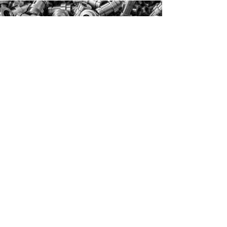
Kontaktní údaje
AC obrábění s.r.o.
Krkonošská 179
468 41 Tanvald